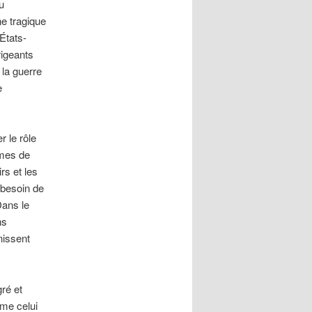
u
e tragique
États-
rigeants
 la guerre
e
r le rôle
smes de
rs et les
 besoin de
Dans le
ns
nissent
ré et
mme celui