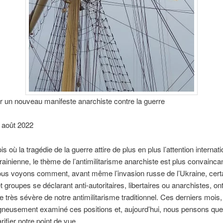
our un nouveau manifeste anarchiste contre la guerre
4 août 2022
 où la tragédie de la guerre attire de plus en plus l’attention internat
krainienne, le thème de l’antimilitarisme anarchiste est plus convainca
ous voyons comment, avant même l’invasion russe de l’Ukraine, cert
et groupes se déclarant anti-autoritaires, libertaires ou anarchistes, on
ue très sévère de notre antimilitarisme traditionnel. Ces derniers mois
gneusement examiné ces positions et, aujourd’hui, nous pensons qu
rifier notre point de vue.