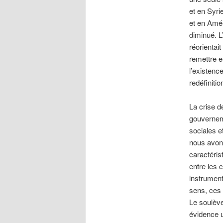
et en Syri
et en Amér
diminué. L
réorientait
remettre 
l’existenc
redéfinitio
La crise d
gouverneme
sociales 
nous avon
caractéris
entre les 
instrument
sens, ces 
Le soulève
évidence u