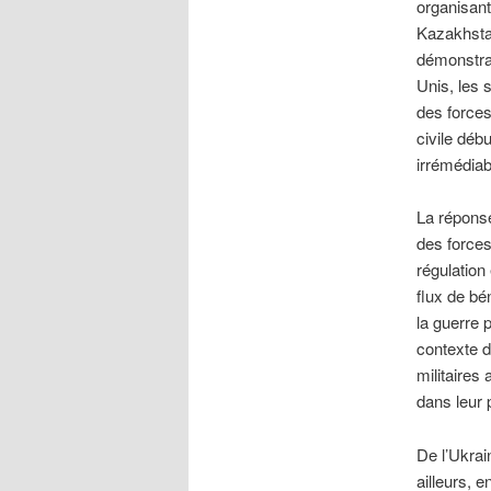
organisant
Kazakhstan
démonstrat
Unis, les 
des forces
civile déb
irrémédiab
La réponse
des forces
régulation
flux de bé
la guerre 
contexte d
militaires
dans leur
De l’Ukrai
ailleurs, 