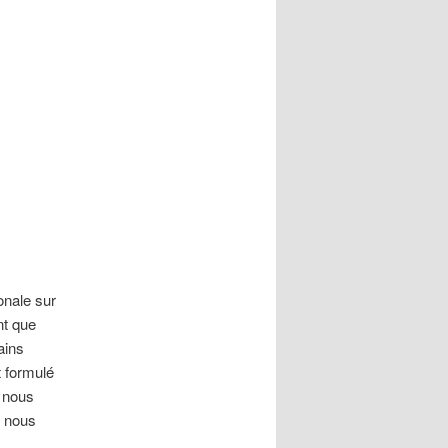
ionale sur
nt que
ains
t formulé
, nous
e nous