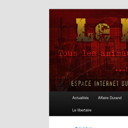
Aller
au
contenu
Le Libertaire
principal
Menu
Actualités
Affaire Durand
principal
Le libertaire
Navigation