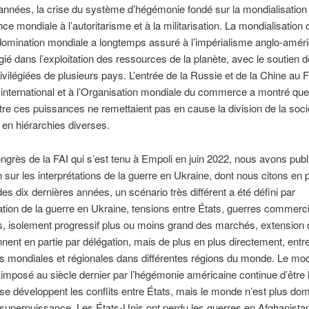
années, la crise du système d’hégémonie fondé sur la mondialisation 
ce mondiale à l’autoritarisme et à la militarisation. La mondialisatio
omination mondiale a longtemps assuré à l’impérialisme anglo-améri
légié dans l’exploitation des ressources de la planète, avec le soutien 
ivilégiées de plusieurs pays. L’entrée de la Russie et de la Chine au 
international et à l’Organisation mondiale du commerce a montré que
ntre ces puissances ne remettaient pas en cause la division de la soci
 en hiérarchies diverses.
ngrès de la FAI qui s’est tenu à Empoli en juin 2022, nous avons publ
n sur les interprétations de la guerre en Ukraine, dont nous citons en p
es dix dernières années, un scénario très différent a été défini par
ication de la guerre en Ukraine, tensions entre États, guerres commerci
s, isolement progressif plus ou moins grand des marchés, extension d
nnent en partie par délégation, mais de plus en plus directement, entr
 mondiales et régionales dans différentes régions du monde. Le mo
e imposé au siècle dernier par l’hégémonie américaine continue d’être 
 se développent les conflits entre États, mais le monde n’est plus do
superpuissance. Les États-Unis ont perdu les guerres en Afghanistan