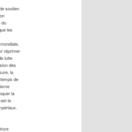
 de soutien
ion
e du
que les
 mondiale,
ur réprimer
e lutte
nsion des
ure, la
n temps de
tisme
oquer la
est le
impériaux.
uinze