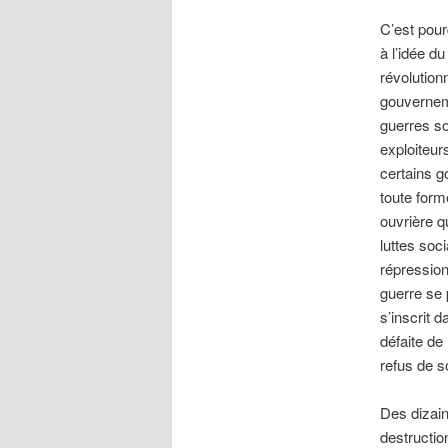
C’est pour
à l’idée d
révolutionn
gouvernem
guerres so
exploiteur
certains g
toute form
ouvrière q
luttes soc
répression
guerre se 
s’inscrit 
défaite de
refus de s
Des dizain
destructio