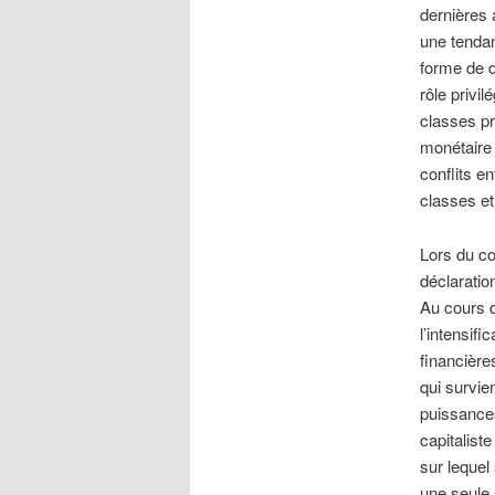
dernières 
une tendan
forme de d
rôle privi
classes pr
monétaire 
conflits e
classes et
Lors du co
déclaratio
Au cours d
l’intensif
financière
qui survie
puissances
capitalist
sur lequel
une seule 