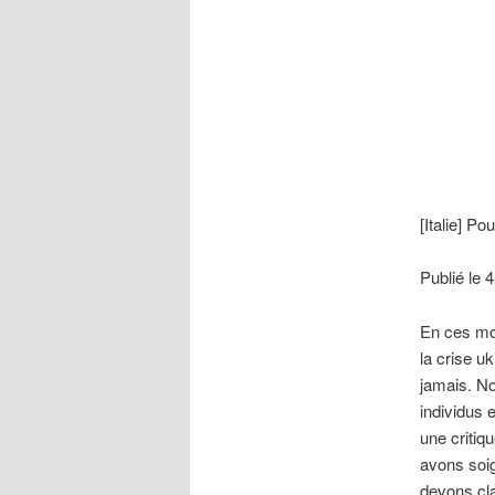
[Italie] P
Publié le 
En ces mois
la crise u
jamais. N
individus 
une critiq
avons soi
devons cla