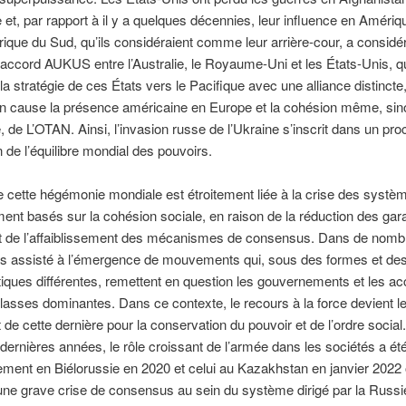
e et, par rapport à il y a quelques décennies, leur influence en Amériq
ique du Sud, qu’ils considéraient comme leur arrière-cour, a consid
’accord AUKUS entre l’Australie, le Royaume-Uni et les États-Unis, q
 la stratégie de ces États vers le Pacifique avec une alliance distincte
en cause la présence américaine en Europe et la cohésion même, sin
e, de L’OTAN. Ainsi, l’invasion russe de l’Ukraine s’inscrit dans un pr
n de l’équilibre mondial des pouvoirs.
e cette hégémonie mondiale est étroitement liée à la crise des systè
nt basés sur la cohésion sociale, en raison de la réduction des gar
et de l’affaiblissement des mécanismes de consensus. Dans de nomb
s assisté à l’émergence de mouvements qui, sous des formes et de
tiques différentes, remettent en question les gouvernements et les a
classes dominantes. Dans ce contexte, le recours à la force devient le
 de cette dernière pour la conservation du pouvoir et de l’ordre social
dernières années, le rôle croissant de l’armée dans les sociétés a été
ment en Biélorussie en 2020 et celui au Kazakhstan en janvier 2022 
ne grave crise de consensus au sein du système dirigé par la Russi