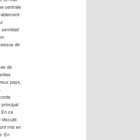
ue centrale
érablement
ui
, semblait
on
ocessus de
mes de
anties
reux pays,
s
ccords
 principal
. En ce
 discuté.
ont mis en
e. En