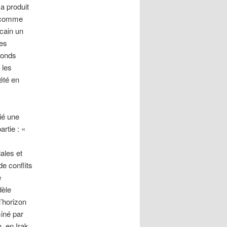
a produit
n comme
cain un
des
Fonds
 les
été en
ié une
artie : «
ales et
e conflits
e
dèle
l’horizon
miné par
, en Irak