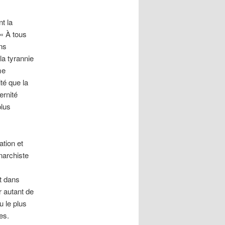
t la
 « À tous
ons
la tyrannie
me
té que la
ernité
plus
ation et
narchiste
nt dans
r autant de
u le plus
es.