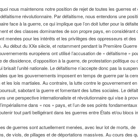
quoi nous maintenons notre position de rejet de toutes les guerres et
u défaitisme révolutionnaire. Par défaitisme, nous entendons une posit
aire face à la guerre, ce qui implique que l’on doit lutter pour la défait
ent et des classes dominantes de son propre pays, en considérant 
nt menées pour les intérêts et les privilèges des oppresseurs et des
s. Au début du XXe siècle, et notamment pendant la Première Guerre
ouvernements européens ont utilisé l’accusation de « défaitisme » po
e de dissidence, d’opposition à la guerre, de protestation politique ou d
ui brisait l’unité nationale. Le défaitisme n’accepte donc pas la suspe
iales que les gouvernements imposent en temps de guerre par la cens
 et les lois martiales. Au contraire, la lutte contre le gouvernement e
poursuit, sabotant la guerre et fomentant des luttes sociales. Le défai
dans une perspective internationaliste et révolutionnaire qui vise à prov
 l’impérialisme dans « nos » pays, et l’un de ses points fondamentaux 
outenir tout parti belligérant dans les guerres entre États et/ou blocs 
es de guerres sont actuellement menées, avec leur lot de morts, de
ns, de viols, de pillages et de déportations massives. Au cours des q