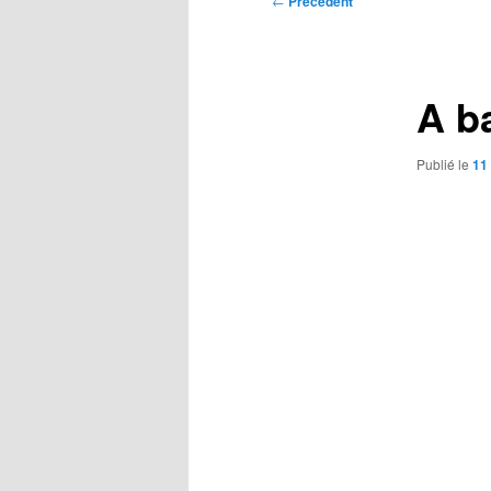
←
Précédent
des
articles
A b
Publié le
11