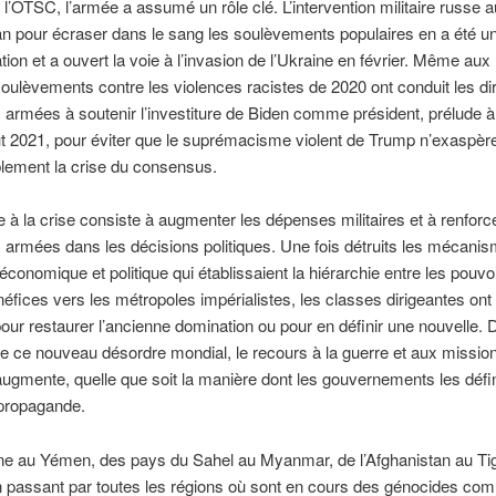
 l’OTSC, l’armée a assumé un rôle clé. L’intervention militaire russe a
 pour écraser dans le sang les soulèvements populaires en a été un
ion et a ouvert la voie à l’invasion de l’Ukraine en février. Même aux 
soulèvements contre les violences racistes de 2020 ont conduit les di
 armées à soutenir l’investiture de Biden comme président, prélude à
ut 2021, pour éviter que le suprémacisme violent de Trump n’exaspèr
lement la crise du consensus.
 à la crise consiste à augmenter les dépenses militaires et à renforce
 armées dans les décisions politiques. Une fois détruits les mécani
 économique et politique qui établissaient la hiérarchie entre les pouvoi
néfices vers les métropoles impérialistes, les classes dirigeantes ont
pour restaurer l’ancienne domination ou pour en définir une nouvelle. 
e ce nouveau désordre mondial, le recours à la guerre et aux missio
 augmente, quelle que soit la manière dont les gouvernements les défi
 propagande.
ne au Yémen, des pays du Sahel au Myanmar, de l’Afghanistan au Tig
en passant par toutes les régions où sont en cours des génocides co