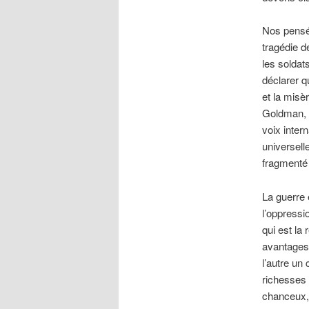
Nos pensée
tragédie d
les soldats
déclarer q
et la misè
Goldman, B
voix intern
universell
fragmenté p
La guerre e
l’oppressi
qui est la
avantages 
l’autre un
richesses 
chanceux, 