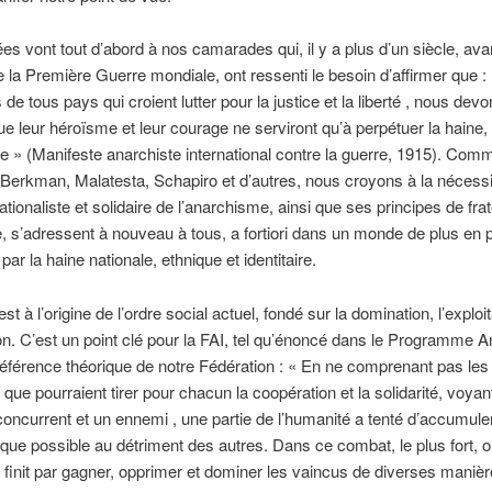
s vont tout d’abord à nos camarades qui, il y a plus d’un siècle, avan
e la Première Guerre mondiale, ont ressenti le besoin d’affirmer que :
 de tous pays qui croient lutter pour la justice et la liberté , nous dev
ue leur héroïsme et leur courage ne serviront qu’à perpétuer la haine, 
re » (Manifeste anarchiste international contre la guerre, 1915). Com
erkman, Malatesta, Schapiro et d’autres, nous croyons à la nécessi
ationaliste et solidaire de l’anarchisme, ainsi que ses principes de frat
e, s’adressent à nouveau à tous, a fortiori dans un monde de plus en 
ar la haine nationale, ethnique et identitaire.
st à l’origine de l’ordre social actuel, fondé sur la domination, l’exploit
on. C’est un point clé pour la FAI, tel qu’énoncé dans le Programme A
 référence théorique de notre Fédération : « En ne comprenant pas les
que pourraient tirer pour chacun la coopération et la solidarité, voya
 concurrent et un ennemi , une partie de l’humanité a tenté d’accumule
que possible au détriment des autres. Dans ce combat, le plus fort, o
finit par gagner, opprimer et dominer les vaincus de diverses manièr