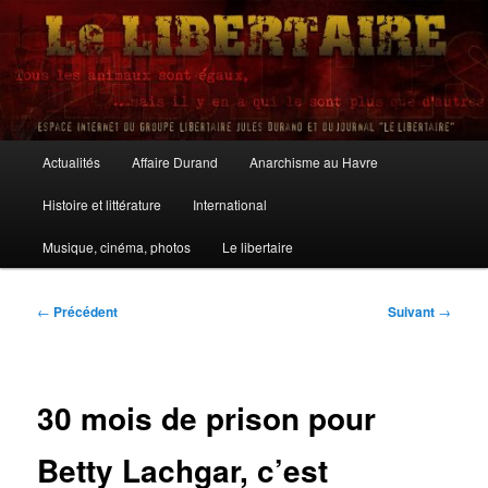
Aller
au
contenu
principal
Le Libertaire
Menu
Actualités
Affaire Durand
Anarchisme au Havre
principal
Histoire et littérature
International
Musique, cinéma, photos
Le libertaire
Navigation
←
Précédent
Suivant
→
des
articles
30 mois de prison pour
Betty Lachgar, c’est