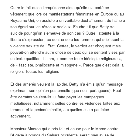
Outre le fait qu’on l’emprisonne alors qu’elle n’a porté ce
vêtement que lors de manifestations féministes en Europe ou au
Royaume-Uni, on assiste à un véritable déchaînement de haine à
son égard sur les réseaux sociaux. Faudra-t-il que Betty se
suicide pour qu’on s’émeuve de son cas ? Outre l’atteinte à la
liberté d’expression, ce sont encore les femmes qui subissent la
violence sexiste de l’Etat. Certes, le verdict est choquant mais
pouvait-on attendre autre chose de ceux qui se sentent visés par
un texte qualifiant l’islam, « comme toute idéologie religieuse »,
de « fasciste, phallocrate et misogyne ». Parce que c’est cela la
religion. Toutes les religions !
Et des arriérés veulent la lapider. Betty n’a émis qu’un message
exprimant son opinion personnelle (que nous partageons). Peut-
être certains veulent-ils lui faire payer les campagnes
médiatisées, notamment celles contre les violences faites aux
femmes et la pédocriminalité, auxquelles elle a participé
activement.
Monsieur Macron qui a pris fait et cause pour le Maroc contre
l’Algérie à propos du Sahara occidental serait bien avisé de