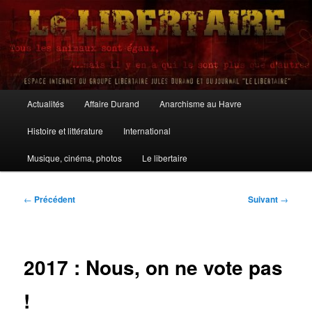
Aller
au
contenu
principal
Le Libertaire
Menu
Actualités
Affaire Durand
Anarchisme au Havre
principal
Histoire et littérature
International
Musique, cinéma, photos
Le libertaire
Navigation
←
Précédent
Suivant
→
des
articles
2017 : Nous, on ne vote pas
!