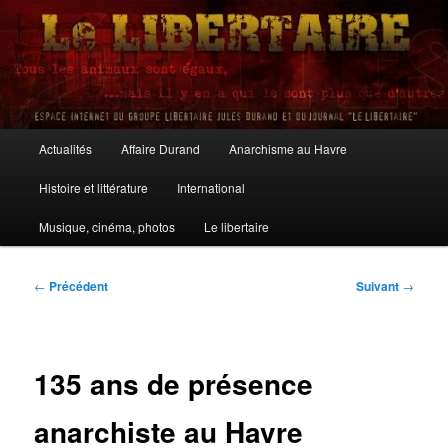
Aller
au
contenu
principal
Le Libertaire
Menu
Actualités
Affaire Durand
Anarchisme au Havre
principal
Histoire et littérature
International
Musique, cinéma, photos
Le libertaire
Navigation
←
Précédent
Suivant
→
des
articles
135 ans de présence
anarchiste au Havre