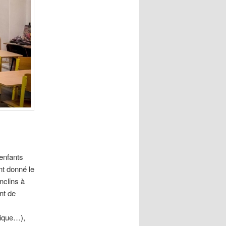
’enfants
nt donné le
nclins à
nt de
sique…),