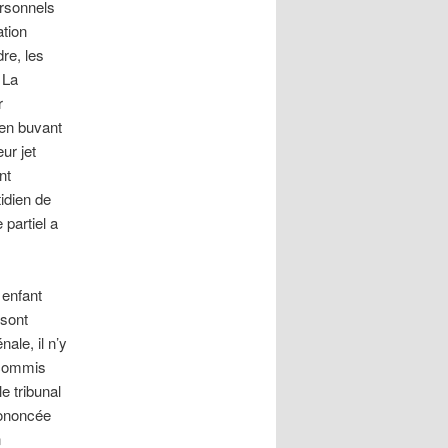
ersonnels
ation
re, les
 La
r
 en buvant
ur jet
nt
idien de
 partiel a
 enfant
 sont
nale, il n’y
r commis
e tribunal
rononcée
n