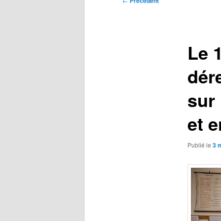
←
Précédent
des
articles
Le 1
dér
sur 
et 
Publié le
3 