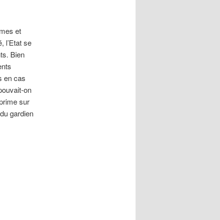
êmes et
, l’Etat se
ts. Bien
ents
s en cas
pouvait-on
prime sur
 du gardien