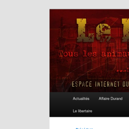
Aller
au
contenu
Le Libertaire
principal
Menu
Actualités
Affaire Durand
principal
Le libertaire
Navigation