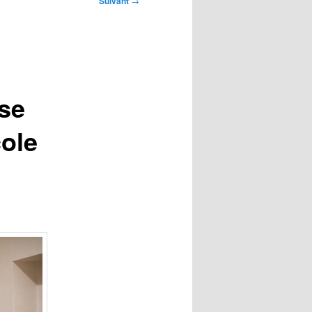
Suivant
→
sse
cole