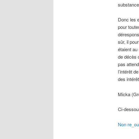
substance l
Donc les e
pour toutes
déresponsa
sûr, il pou
étaient au
de décès d
pas attend
l’intérêt 
des intérê
Micka (Gr
Ci-dessous
Non re_ou