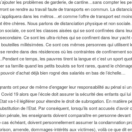
s’ajouter les problèmes de garderie, de cantine…sans compter les p
rront se rendre au travail faute de transports en commun. La distanci
’appliquera dans les métros…et comme l’offre de transport est moind
t être chères. Nous parlons de distanciation physique et non sociale.
ion sociale, ce sont les classes aisées qui se sont confinées dans leu
secondaire. Ce sont les ultra-riches qui se confinent dans leur yacht
bouteilles millésimées. Ce sont ces mêmes personnes qui utilisent le
 se rendre dans des résidences où les contraintes de confinement so
endant ce temps, les pauvres tirent la langue et c’est un sport quot
er sa famille quand les petits boulots se font rares, quand le chômage
 pouvoir d’achat déjà bien rogné des salariés en bas de l’échelle…
nants ont peur de même d’engager leur responsabilité au pénal si un
Covid 19 alors que l’école doit assurer la sécurité des enfants qui lui
Etat va-t-il légiférer pour étendre le droit de subrogation. En matière pé
ubstitution de l’Etat. Par conséquent, lorsqu’ils sont accusés d’avoi
tion pénale, les enseignants doivent comparaître en personne devant l
 le cas échéant, doivent personnellement assumer la condamnation p
prison, amende, dommages-intérêts aux victimes), voilà ce que dit e