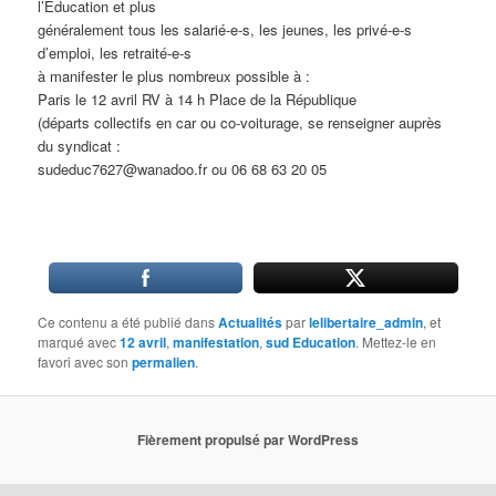
l’Education et plus
généralement tous les salarié-e-s, les jeunes, les privé-e-s
d’emploi, les retraité-e-s
à manifester le plus nombreux possible à :
Paris le 12 avril RV à 14 h Place de la République
(départs collectifs en car ou co-voiturage, se renseigner auprès
du syndicat :
sudeduc7627@wanadoo.fr ou 06 68 63 20 05
Ce contenu a été publié dans
Actualités
par
lelibertaire_admin
, et
marqué avec
12 avril
,
manifestation
,
sud Education
. Mettez-le en
favori avec son
permalien
.
Fièrement propulsé par WordPress