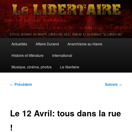
Aller
au
contenu
principal
Le Libertaire
Menu
Actualités
Affaire Durand
Anarchisme au Havre
principal
Histoire et littérature
International
Musique, cinéma, photos
Le libertaire
Navigation
←
Précédent
Suivant
→
des
articles
Le 12 Avril: tous dans la rue
!